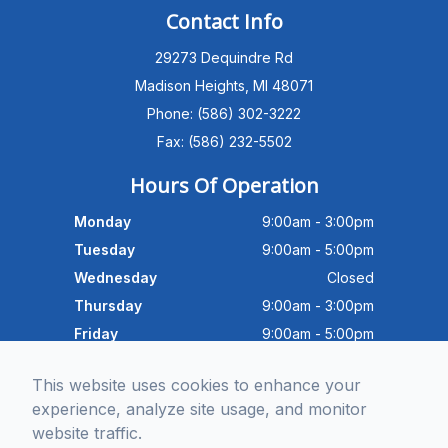
PATIENT ADVISOR
Contact Info
29273 Dequindre Rd
Hello!I'm the MEC Patient Advisor. I
can answer questions about our
Madison Heights, MI 48071
Advanced Dry Eye
Phone: (586) 302-3222
Program,Neurolens,specialty
lenses,pricing,and help get you
Fax: (586) 232-5502
scheduled with Dr. Wong. What
brings you in today?
Hours Of Operation
Monday
9:00am - 3:00pm
Tuesday
9:00am - 5:00pm
Wednesday
Closed
Thursday
9:00am - 3:00pm
Friday
9:00am - 5:00pm
Saturday
9:30am - 4:00pm
This website uses cookies to enhance your
Sunday
Closed
experience, analyze site usage, and monitor
website traffic.